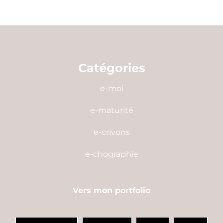
Catégories
e-moi
e-maturité
e-crivons
e-chographie
Vers mon portfolio