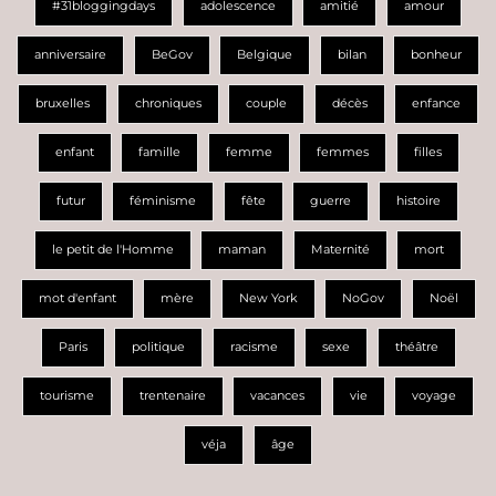
#31bloggingdays
adolescence
amitié
amour
anniversaire
BeGov
Belgique
bilan
bonheur
bruxelles
chroniques
couple
décès
enfance
enfant
famille
femme
femmes
filles
futur
féminisme
fête
guerre
histoire
le petit de l'Homme
maman
Maternité
mort
mot d'enfant
mère
New York
NoGov
Noël
Paris
politique
racisme
sexe
théâtre
tourisme
trentenaire
vacances
vie
voyage
véja
âge