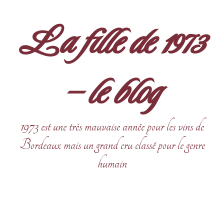
Aller
au
La fille de 1973
contenu
– le blog
1973 est une très mauvaise année pour les vins de
Bordeaux mais un grand cru classé pour le genre
humain