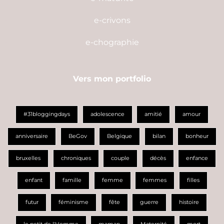
e-crivons
e-chographie
Vers mon portfolio
#31bloggingdays
adolescence
amitié
amour
anniversaire
BeGov
Belgique
bilan
bonheur
bruxelles
chroniques
couple
décès
enfance
enfant
famille
femme
femmes
filles
futur
féminisme
fête
guerre
histoire