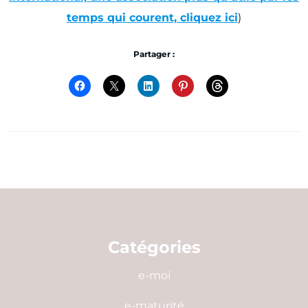
temps qui courent, cliquez ici
)
Partager :
Catégories
e-moi
e-maturité