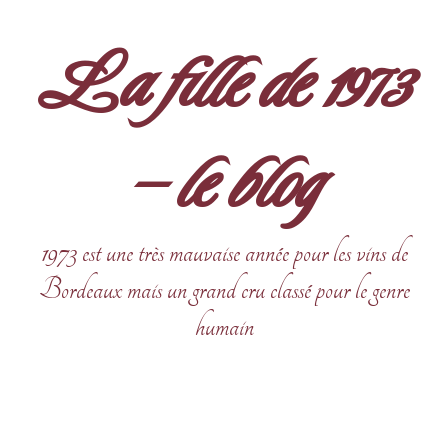
Aller
au
La fille de 1973
contenu
– le blog
1973 est une très mauvaise année pour les vins de
Bordeaux mais un grand cru classé pour le genre
humain