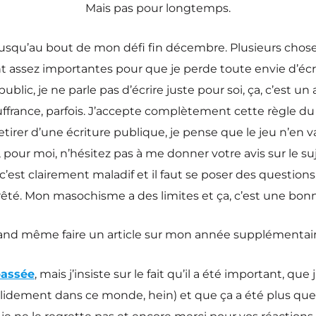
Mais pas pour longtemps.
 jusqu’au bout de mon défi fin décembre. Plusieurs cho
ient assez importantes pour que je perde toute envie d’éc
public, je ne parle pas d’écrire juste pour soi, ça, c’est
france, parfois. J’accepte complètement cette règle du j
etirer d’une écriture publique, je pense que le jeu n’en vau
our moi, n’hésitez pas à me donner votre avis sur le suje
c’est clairement maladif et il faut se poser des questions
rrêté. Mon masochisme a des limites et ça, c’est une bon
quand même faire un article sur mon année supplémentaire
passée
, mais j’insiste sur le fait qu’il a été important, q
dement dans ce monde, hein) et que ça a été plus que pos