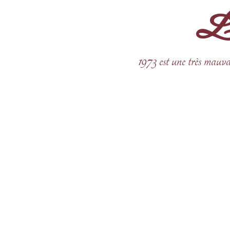
La 
Aller
au
contenu
1973 est une très mauva