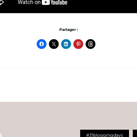
Partager :
s
#31bloggingdays