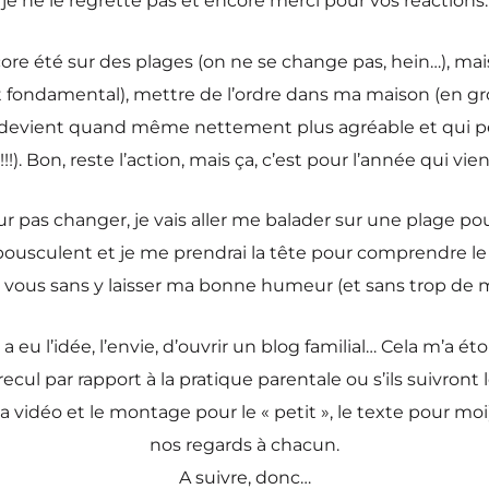
je ne le regrette pas et encore merci pour vos réactions.
encore été sur des plages (on ne se change pas, hein…), mais
it fondamental), mettre de l’ordre dans ma maison (en gros
devient quand même nettement plus agréable et qui perm
!!!). Bon, reste l’action, mais ça, c’est pour l’année qui vi
our pas changer, je vais aller me balader sur une plage p
qui bousculent et je me prendrai la tête pour comprendre 
c vous sans y laisser ma bonne humeur (et sans trop de ma
 » !) a eu l’idée, l’envie, d’ouvrir un blog familial… Cela
ecul par rapport à la pratique parentale ou s’ils suivront 
déo et le montage pour le « petit », le texte pour moi
nos regards à chacun.
A suivre, donc…