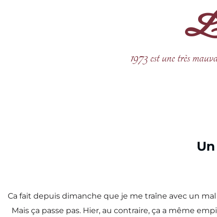
La 
Aller
au
contenu
1973 est une très mauva
Un 
Ca fait depuis dimanche que je me traîne avec un mal à 
Mais ça passe pas. Hier, au contraire, ça a même empir