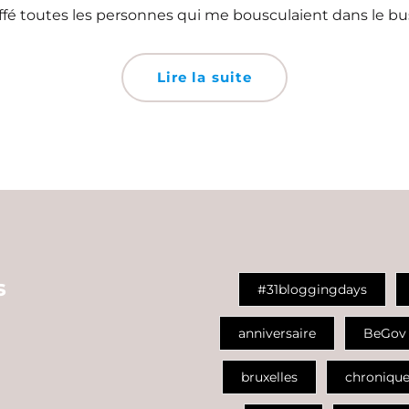
uffé toutes les personnes qui me bousculaient dans le bus
Lire la suite
s
#31bloggingdays
anniversaire
BeGov
bruxelles
chroniqu