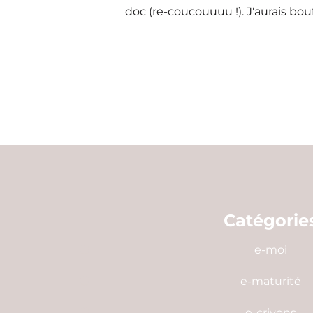
doc (re-coucouuuu !). J'aurais bo
Catégorie
e-moi
e-maturité
e-crivons