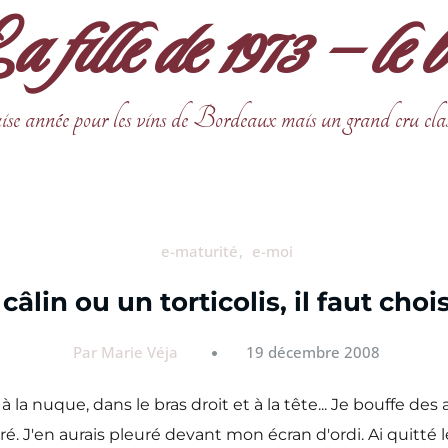
fille de 1973 – le 
ise année pour les vins de Bordeaux mais un grand cru cla
e-maturité
e-moi
câlin ou un torticolis, il faut choi
Par Marie Véja
19 décembre 2008
la nuque, dans le bras droit et à la tête... Je bouffe des
é. J'en aurais pleuré devant mon écran d'ordi. Ai quitté l