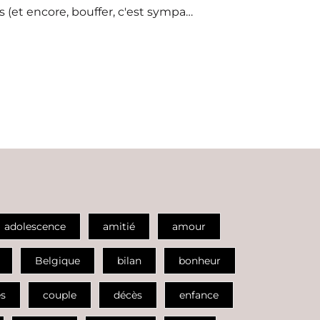
 (et encore, bouffer, c'est sympa…
adolescence
amitié
amour
Belgique
bilan
bonheur
es
couple
décès
enfance