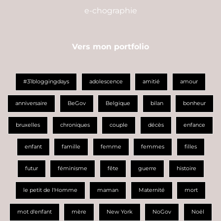
e-chographie
Vers mon portfolio
#31bloggingdays
adolescence
amitié
amour
anniversaire
BeGov
Belgique
bilan
bonheur
bruxelles
chroniques
couple
décès
enfance
enfant
famille
femme
femmes
filles
futur
féminisme
fête
guerre
histoire
le petit de l'Homme
maman
Maternité
mort
mot d'enfant
mère
New York
NoGov
Noël