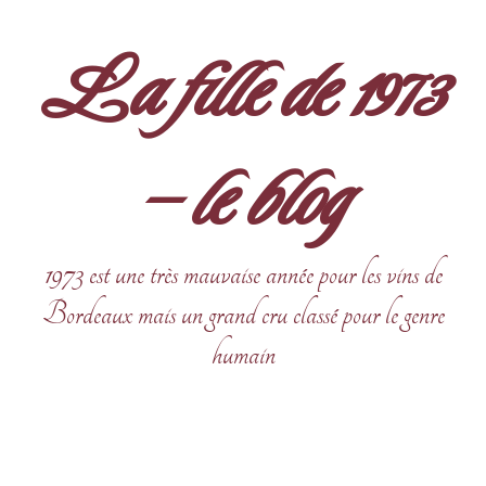
Aller
au
La fille de 1973
contenu
– le blog
1973 est une très mauvaise année pour les vins de
Bordeaux mais un grand cru classé pour le genre
humain