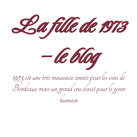
Aller
au
La fille de 1973
contenu
– le blog
1973 est une très mauvaise année pour les vins de
Bordeaux mais un grand cru classé pour le genre
humain