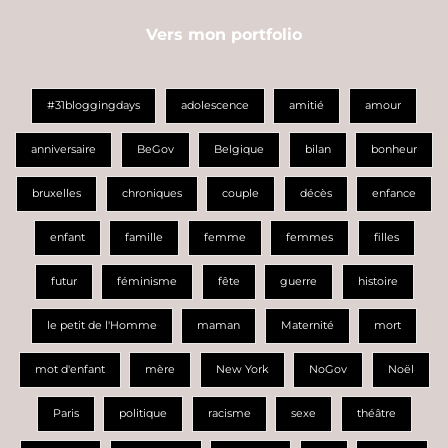
Vers mon portfolio
#31bloggingdays
adolescence
amitié
amour
anniversaire
BeGov
Belgique
bilan
bonheur
bruxelles
chroniques
couple
décès
enfance
enfant
famille
femme
femmes
filles
futur
féminisme
fête
guerre
histoire
le petit de l'Homme
maman
Maternité
mort
mot d'enfant
mère
New York
NoGov
Noël
Paris
politique
racisme
sexe
théâtre