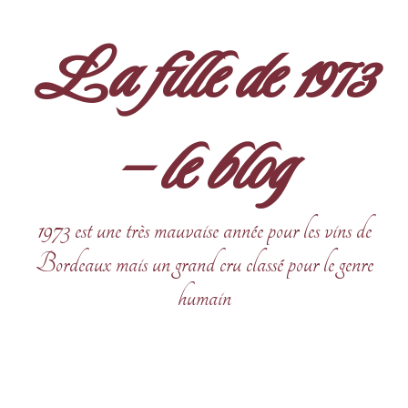
Aller
au
La fille de 1973
contenu
– le blog
1973 est une très mauvaise année pour les vins de
Bordeaux mais un grand cru classé pour le genre
humain