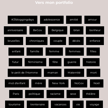
Vers mon portfolio
#31bloggingdays
adolescence
amitié
amour
anniversaire
BeGov
Belgique
bilan
bonheur
bruxelles
chroniques
couple
décès
enfance
enfant
famille
femme
femmes
filles
futur
féminisme
fête
guerre
histoire
le petit de l'Homme
maman
Maternité
mort
mot d'enfant
mère
New York
NoGov
Noël
Paris
politique
racisme
sexe
théâtre
tourisme
trentenaire
vacances
vie
voyage