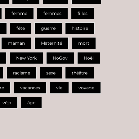
femme
femmes
filles
e
fête
guerre
histoire
maman
Maternité
mort
New York
NoGov
Noël
racisme
sexe
théâtre
re
vacances
vie
voyage
véja
âge