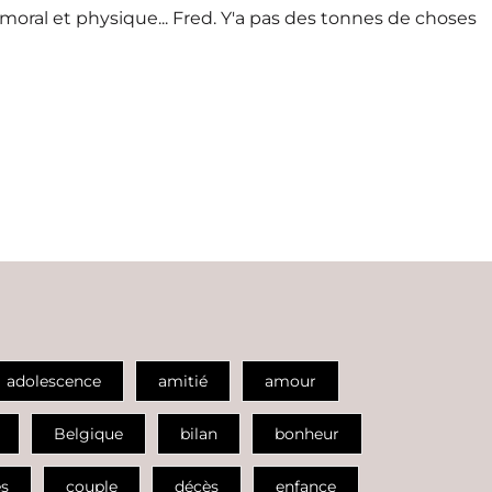
ral et physique... Fred. Y'a pas des tonnes de choses
adolescence
amitié
amour
Belgique
bilan
bonheur
es
couple
décès
enfance