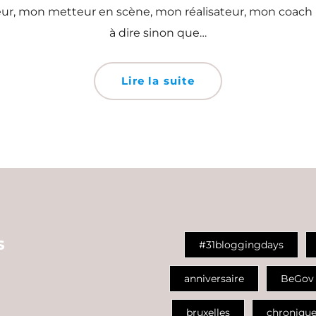
, mon metteur en scène, mon réalisateur, mon coach mo
à dire sinon que…
Lire la suite
s
#31bloggingdays
anniversaire
BeGov
bruxelles
chroniqu