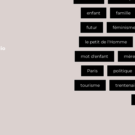
enfant
famille
futur
féminism
le petit de l'Homme
io
mot d'enfant
mère
Paris
politique
tourisme
trentenai