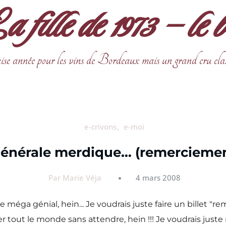
fille de 1973 – le 
ise année pour les vins de Bordeaux mais un grand cru cla
e-crivons
e-moi
générale merdique… (remerciemen
Par Marie Véja
4 mars 2008
tre méga génial, hein... Je voudrais juste faire un billet
er tout le monde sans attendre, hein !!! Je voudrais jus