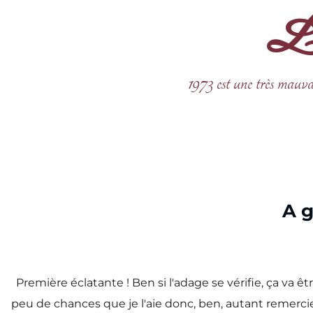
La 
Aller
au
contenu
1973 est une très mauva
A 
Première éclatante ! Ben si l'adage se vérifie, ça va ê
peu de chances que je l'aie donc, ben, autant remerci