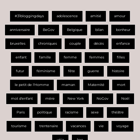
#31bloggingdays
adolescence
amitié
amour
anniversaire
BeGov
Belgique
bilan
bonheur
bruxelles
chroniques
couple
décès
enfance
enfant
famille
femme
femmes
filles
futur
féminisme
fête
guerre
histoire
le petit de l'Homme
maman
Maternité
mort
mot d'enfant
mère
New York
NoGov
Noël
Paris
politique
racisme
sexe
théâtre
tourisme
trentenaire
vacances
vie
voyage
véja
âge