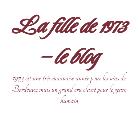
Aller
au
La fille de 1973
contenu
– le blog
1973 est une très mauvaise année pour les vins de
Bordeaux mais un grand cru classé pour le genre
humain