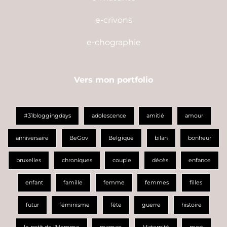
e-crivons
e-chographie
Vers mon portfolio
#31bloggingdays
adolescence
amitié
amour
anniversaire
BeGov
Belgique
bilan
bonheur
bruxelles
chroniques
couple
décès
enfance
enfant
famille
femme
femmes
filles
futur
féminisme
fête
guerre
histoire