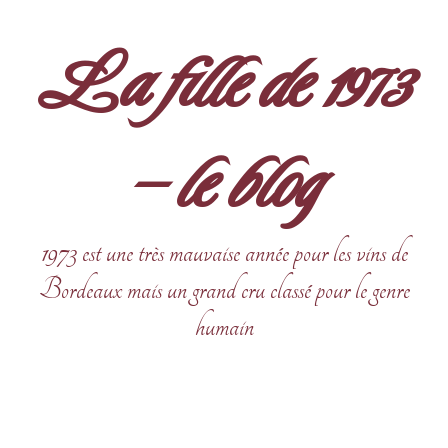
Aller
au
La fille de 1973
contenu
– le blog
1973 est une très mauvaise année pour les vins de
Bordeaux mais un grand cru classé pour le genre
humain