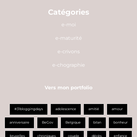
Catégories
e-moi
e-maturité
e-crivons
e-chographie
Vers mon portfolio
#31bloggingdays
adolescence
amitié
amour
anniversaire
BeGov
Belgique
bilan
bonheur
bruxelles
chroniques
couple
décès
enfance