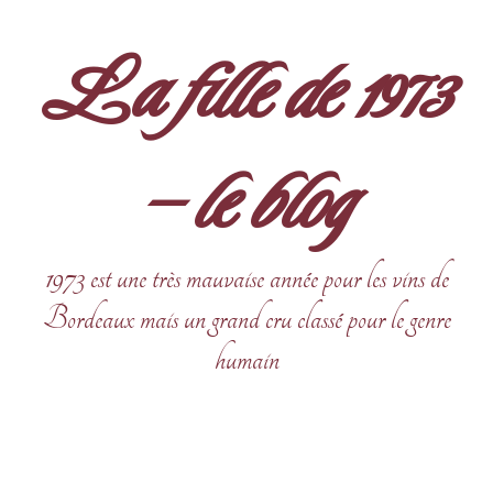
Aller
au
La fille de 1973
contenu
– le blog
1973 est une très mauvaise année pour les vins de
Bordeaux mais un grand cru classé pour le genre
humain