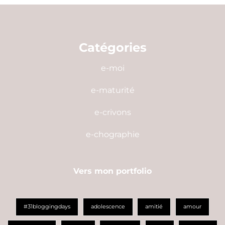
Catégories
e-moi
e-maturité
e-crivons
e-chographie
Vers mon portfolio
#31bloggingdays
adolescence
amitié
amour