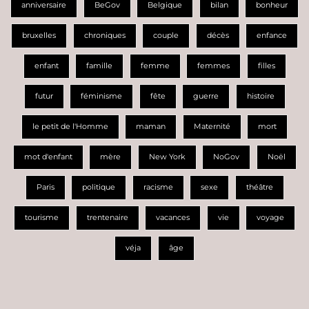
anniversaire
BeGov
Belgique
bilan
bonheur
bruxelles
chroniques
couple
décès
enfance
enfant
famille
femme
femmes
filles
futur
féminisme
fête
guerre
histoire
le petit de l'Homme
maman
Maternité
mort
mot d'enfant
mère
New York
NoGov
Noël
Paris
politique
racisme
sexe
théâtre
tourisme
trentenaire
vacances
vie
voyage
véja
âge