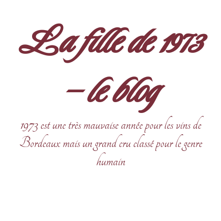
Aller
au
La fille de 1973
contenu
– le blog
1973 est une très mauvaise année pour les vins de
Bordeaux mais un grand cru classé pour le genre
humain