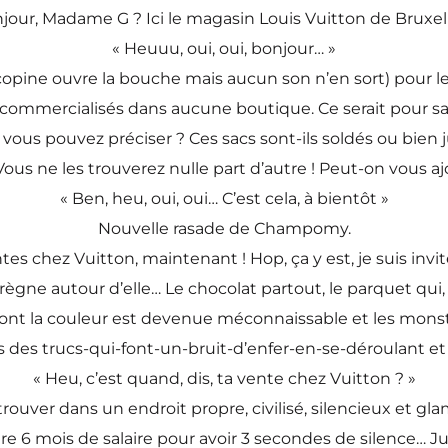
jour, Madame G ? Ici le magasin Louis Vuitton de Bruxell
« Heuuu, oui, oui, bonjour… »
a copine ouvre la bouche mais aucun son n’en sort) pour 
t commercialisés dans aucune boutique. Ce serait pour savo
 vous pouvez préciser ? Ces sacs sont-ils soldés ou bien ju
us ne les trouverez nulle part d’autre ! Peut-on vous ajou
« Ben, heu, oui, oui… C’est cela, à bientôt »
Nouvelle rasade de Champomy.
ntes chez Vuitton, maintenant ! Hop, ça y est, je suis invit
ègne autour d’elle… Le chocolat partout, le parquet qui, m
e dont la couleur est devenue méconnaissable et les mons
s des trucs-qui-font-un-bruit-d’enfer-en-se-déroulant et j
« Heu, c’est quand, dis, ta vente chez Vuitton ? »
etrouver dans un endroit propre, civilisé, silencieux et gl
 6 mois de salaire pour avoir 3 secondes de silence… Ju