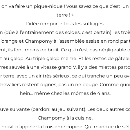
, on va faire un pique-nique ! Vous savez ce que c’est, un
terre ! »
L’idée remporte tous les suffrages.
(dûe à l’entraînement des soldes, c’est certain), les tro
’orange et Champomy à l’assemblée assise en rond par t
t, ils font moins de bruit. Ce qui n’est pas négligeable d
ent au galop. Au triple galop même. Et les restes de gât
erres sauvés à une vitesse grand V, il y a des miettes part
r terre, avec un air très sérieux, ce qui tranche un peu a
 chevaliers restent dignes, pas un ne bouge. Comme quoi, 
hein… même chez les mômes de 4 ans.
uve suivante (pardon: au jeu suivant). Les deux autres co
Champomy à la cuisine.
 choisit d’appeler la troisième copine. Qui manque de s’