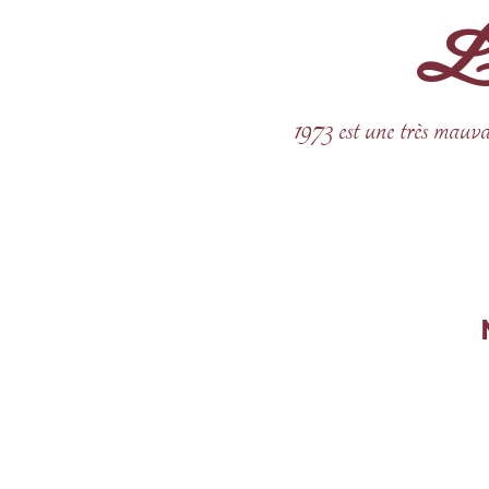
La 
Aller
au
contenu
1973 est une très mauva