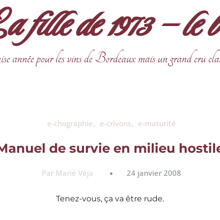
fille de 1973 – le 
ise année pour les vins de Bordeaux mais un grand cru cla
e-chographie
e-crivons
e-maturité
Manuel de survie en milieu hostil
Par Marie Véja
24 janvier 2008
Tenez-vous, ça va être rude.