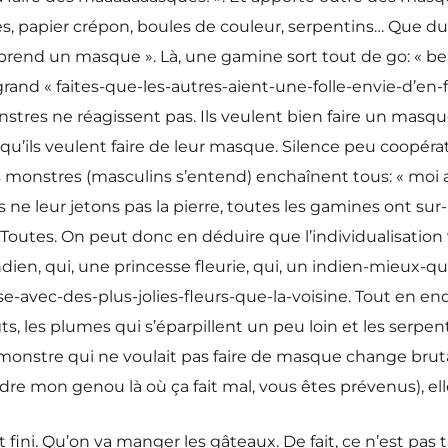
es, papier crépon, boules de couleur, serpentins… Que du j
 prend un masque ». Là, une gamine sort tout de go: « beu
and « faites-que-les-autres-aient-une-folle-envie-d’en-
stres ne réagissent pas. Ils veulent bien faire un masque
ls veulent faire de leur masque. Silence peu coopérati
res monstres (masculins s’entend) enchaînent tous: « moi a
 ne leur jetons pas la pierre, toutes les gamines ont sur
Toutes. On peut donc en déduire que l’individualisation
ien, qui, une princesse fleurie, qui, un indien-mieux-que
sse-avec-des-plus-jolies-fleurs-que-la-voisine. Tout en en
les plumes qui s’éparpillent un peu loin et les serpenti
a monstre qui ne voulait pas faire de masque change bruta
ndre mon genou là où ça fait mal, vous êtes prévenus), ell
fini. Qu’on va manger les gâteaux. De fait, ce n’est pas