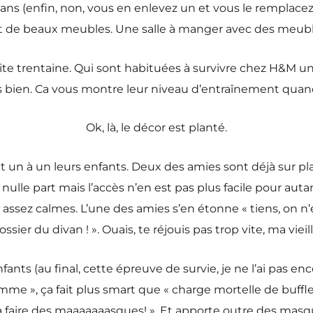
 ans (enfin, non, vous en enlevez un et vous le remplace
et de beaux meubles. Une salle à manger avec des meuble
te trentaine. Qui sont habituées à survivre chez H&M un 
s bien. Ca vous montre leur niveau d’entraînement quan
Ok, là, le décor est planté.
n à un leurs enfants. Deux des amies sont déjà sur place,
ulle part mais l’accès n’en est pas plus facile pour autant
sez calmes. L’une des amies s’en étonne « tiens, on n’e
ossier du divan ! ». Ouais, te réjouis pas trop vite, ma vieill
fants (au final, cette épreuve de survie, je ne l’ai pas en
mme », ça fait plus smart que « charge mortelle de buffl
a faire des maaaaaaasques! ». Et apporte outre des masq