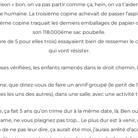
son « bon, on va pas partir comme ça, hein, on va t’aider 
ure humaine. La troisième copine achevait de passer l’as
 deuxième copine traquait les derniers emballages de papie
son 118.000ème sac poubelle.
 de 5 pour elles trois) essayaient bien de ressemer le cha
qui vont résister.
oses vérifiées, les enfants ramenés dans le droit chemin,
aine, que diriez-vous de faire un annif groupé (le petit de
ces les uns des autres), dans une salle, avec une activité 
, ça fait 5 ans qu’on trime dur à la même date, là. Ben o
e, ne vous plaignez pas trop… Le plus dur est à venir, c
n de ne pas leur dire, ça aurait été moi, j’aurais arrêté d’acc