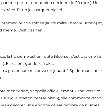
z par une petite terreur bien décidée de 20 mois). Un
s déco. Et un joli parquet nickel.
premier jour de soldes (autre milieu hostile urbain) et,
d même. C’est pas rien.
 la troisième est en route (Beersel, c’est pas une île
). Elles sont gonflées à bloc.
n a pas encore retrouvé un jouant à Spiderman sur le
e.
core mentionné, s’appelle officiellement « anniversaire
es sur jolie maison beerseloise »), elle commence donc
ues à décorer, une énorme caisse remplie de plumes,