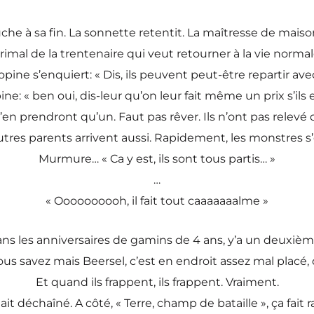
e à sa fin. La sonnette retentit. La maîtresse de maison hu
rimal de la trentenaire qui veut retourner à la vie normal
opine s’enquiert: « Dis, ils peuvent peut-être repartir ave
e: « ben oui, dis-leur qu’on leur fait même un prix s’ils e
’en prendront qu’un. Faut pas rêver. Ils n’ont pas relevé d
 autres parents arrivent aussi. Rapidement, les monstres s’
Murmure… « Ca y est, ils sont tous partis… »
…
« Oooooooooh, il fait tout caaaaaaalme »
 les anniversaires de gamins de 4 ans, y’a un deuxième ef
vous savez mais Beersel, c’est en endroit assez mal placé
Et quand ils frappent, ils frappent. Vraiment.
’était déchaîné. A côté, « Terre, champ de bataille », ça fait