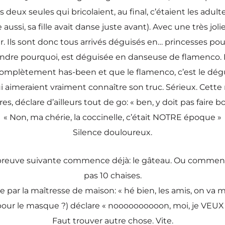
es deux seules qui bricolaient, au final, c’étaient les adulte
ussi, sa fille avait danse juste avant). Avec une très joli
er. Ils sont donc tous arrivés déguisés en… princesses pour
prendre pourquoi, est déguisée en danseuse de flamenc
 complètement has-been et que le flamenco, c’est le dégu
i aimeraient vraiment connaître son truc. Sérieux. Cette 
s, déclare d’ailleurs tout de go: « ben, y doit pas faire b
« Non, ma chérie, la coccinelle, c’était NOTRE époque »
Silence douloureux.
 l’épreuve suivante commence déjà: le gâteau. Ou commen
pas 10 chaises.
par la maîtresse de maison: « hé bien, les amis, on va ma
our le masque ?) déclare « noooooooooon, moi, je VE
Faut trouver autre chose. Vite.