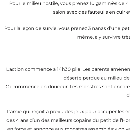
Pour le milieu hostile, vous prenez 10 gamin/es de 4
salon avec des fauteuils en cuir 
Pour la leçon de survie, vous prenez 3 nanas d’une peti
même, à y survivre trè
L’action commence à 14h30 pile. Les parents amènent u
déserte perdue au milieu de n
Ca commence en douceur. Les monstres sont encore as
d
L’amie qui reçoit a prévu des jeux pour occuper les en
des 4 ans d’un des meilleurs copains du petit de l’Ho
en force et annonce aux monstres assemblés: « on v