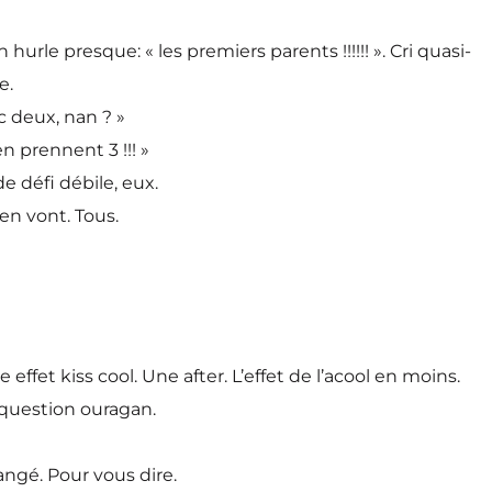
rle presque: « les premiers parents !!!!!! ». Cri quasi-
e.
c deux, nan ? »
n prennent 3 !!! »
e défi débile, eux.
en vont. Tous.
fet kiss cool. Une after. L’effet de l’acool en moins.
, question ouragan.
 rangé. Pour vous dire.