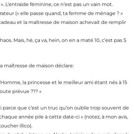
». L’entraide féminine, ce n’est pas un vain mot.
pirateur (« elle passe quand, ta femme de ménage ? »
r-cadeau et la maîtresse de maison achevait de remplir
os. Mais, hé, ça va, hein, on en a maté 10, c’est pas 5
 la maîtresse de maison déclare:
 l’Homme, la princesse et le meilleur ami étant nés à 15
toute prévue ??? »
ui parce que c’est un truc qu’on oublie trop souvent de
haque année pile à cette date-ci » (notez, à mon avis,
oucher illico).