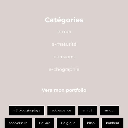
Catégories
e-moi
e-maturité
e-crivons
e-chographie
Vers mon portfolio
#31bloggingdays
adolescence
amitié
amour
anniversaire
BeGov
Belgique
bilan
bonheur