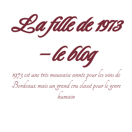
Aller
au
La fille de 1973
contenu
– le blog
1973 est une très mauvaise année pour les vins de
Bordeaux mais un grand cru classé pour le genre
humain