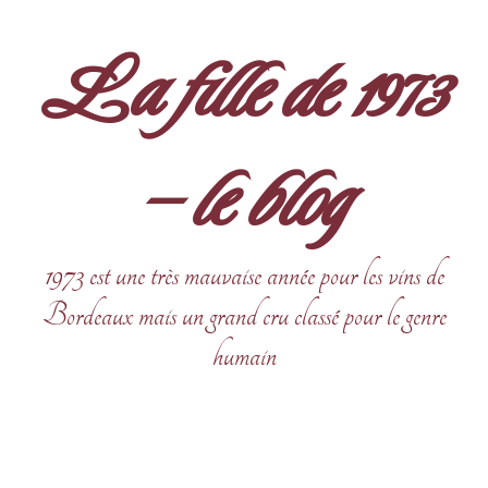
Aller
au
La fille de 1973
contenu
– le blog
1973 est une très mauvaise année pour les vins de
Bordeaux mais un grand cru classé pour le genre
humain