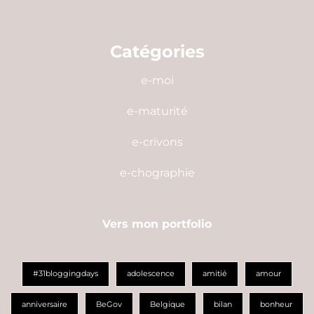
Catégories
e-moi
e-maturité
e-crivons
e-chographie
Vers mon portfolio
#31bloggingdays
adolescence
amitié
amour
anniversaire
BeGov
Belgique
bilan
bonheur