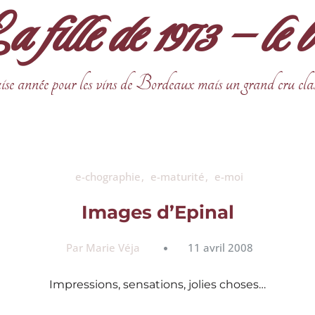
fille de 1973 – le 
ise année pour les vins de Bordeaux mais un grand cru cla
e-chographie
e-maturité
e-moi
Images d’Epinal
Par Marie Véja
11 avril 2008
Impressions, sensations, jolies choses…