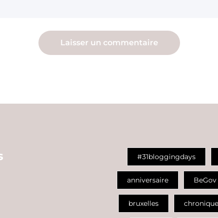
s
#31bloggingdays
anniversaire
BeGov
bruxelles
chroniqu