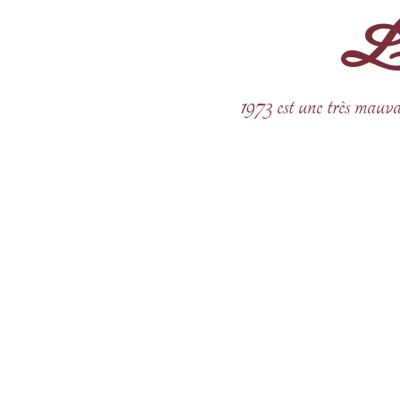
La 
Aller
au
contenu
1973 est une très mauva