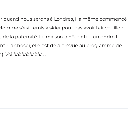
 revoir quand nous serons à Londres, il a même commencé
Homme s’est remis à skier pour pas avoir l’air couillon
s de la paternité. La maison d’hôte était un endroit
ntir la chose), elle est déjà prévue au programme de
e). Voilààààààààààà…