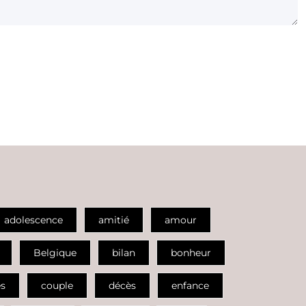
adolescence
amitié
amour
Belgique
bilan
bonheur
es
couple
décès
enfance