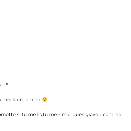
 !!
ma meilleure amie »
Fantomette si tu me lis,tu me « manques grave » comme