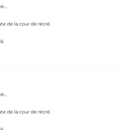
éé…
te de la cour de récré.
à.
éé…
te de la cour de récré.
à.