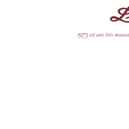
La 
Aller
au
contenu
1973 est une très mauva