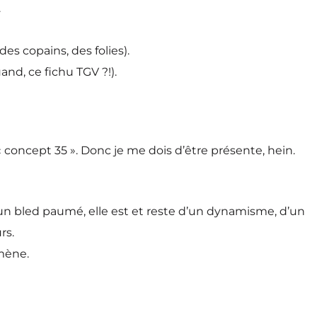
.
s copains, des folies).
nd, ce fichu TGV ?!).
 « concept 35 ». Donc je me dois d’être présente, hein.
ns un bled paumé, elle est et reste d’un dynamisme, d’un
rs.
émène.