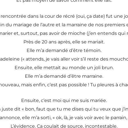
Et pas moyen de savoir comment elle fait.
ai rencontrée dans la cour de récré (oui, ça date) fut une j
oin du mariage de l’autre et la marraine de nos premiers e
arier et, surtout, pas avoir de mioche (j’en entends qui r
Près de 20 ans après, elle se mariait.
Elle m’a demandé d’être témoin.
leine (« attends, je vais aller voir s’il reste des mouchoir
Ensuite, elle mettait au monde un joli brun.
Elle m’a demandé d’être marraine.
nouveau, mais enfin, c’est pas possible ! Tu pleures à cha
Ensuite, c’est moi qui me suis mariée.
a juste dit « bon, faut que tu me dises qui tu veux que j’in
nnonce, elle m’a sorti, « ok, là, je vais voir avec le parrai
L’évidence. Ca coulait de source, incontestable.