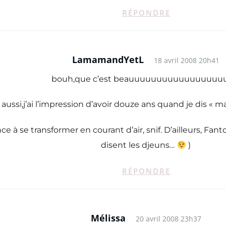
RÉPONDRE
LamamandYetL
18 avril 2008 20h41
bouh,que c’est beauuuuuuuuuuuuuuuuuuu
aussi,j’ai l’impression d’avoir douze ans quand je dis « 
nce à se transformer en courant d’air, snif. D’ailleurs, 
disent les djeuns…
)
RÉPONDRE
Mélissa
20 avril 2008 23h37