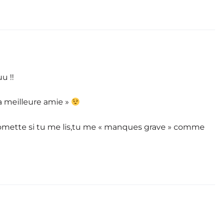
 !!
ma meilleure amie »
Fantomette si tu me lis,tu me « manques grave » comme