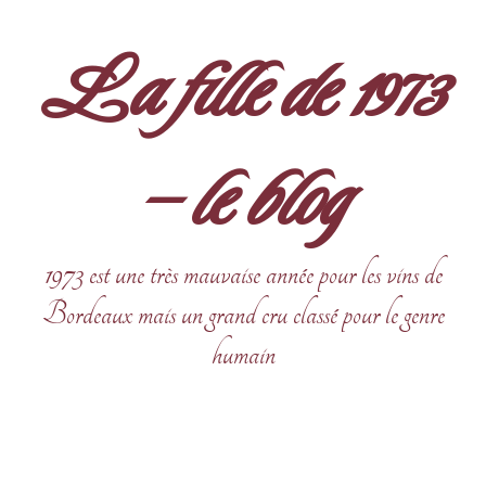
Aller
au
La fille de 1973
contenu
– le blog
1973 est une très mauvaise année pour les vins de
Bordeaux mais un grand cru classé pour le genre
humain