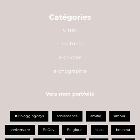
Catégories
e-moi
e-maturité
e-crivons
e-chographie
Vers mon portfolio
#31bloggingdays
adolescence
amitié
amour
anniversaire
BeGov
Belgique
bilan
bonheur