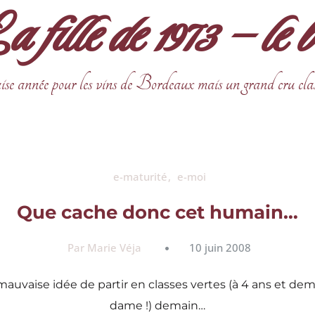
fille de 1973 – le 
ise année pour les vins de Bordeaux mais un grand cru cla
e-maturité
e-moi
Que cache donc cet humain…
Par Marie Véja
10 juin 2008
a mauvaise idée de partir en classes vertes (à 4 ans et d
dame !) demain…