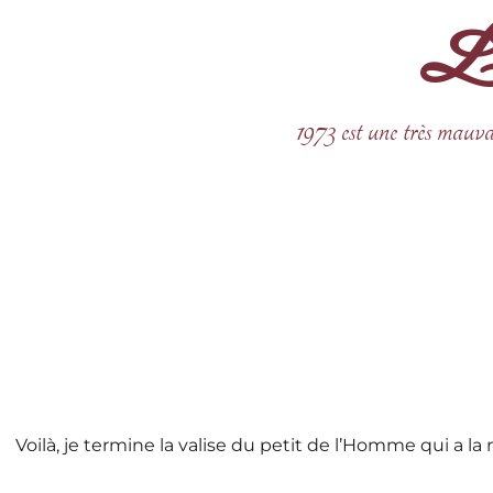
La 
Aller
au
contenu
1973 est une très mauva
Voilà, je termine la valise du petit de l’Homme qui a l