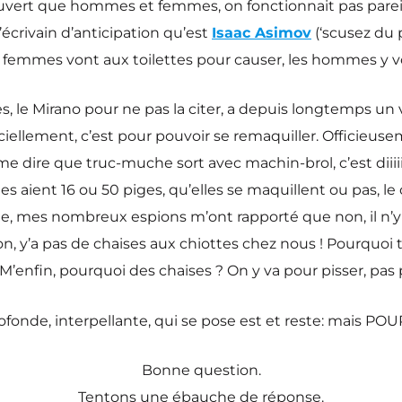
ouvert que hommes et femmes, on fonctionnait pas pareil a
écrivain d’anticipation qu’est
Isaac Asimov
(‘scusez du 
les femmes vont aux toilettes pour causer, les hommes y v
 le Mirano pour ne pas la citer, a depuis longtemps un vra
ficiellement, c’est pour pouvoir se remaquiller. Officieuse
dire que truc-muche sort avec machin-brol, c’est diiiiin
les aient 16 ou 50 piges, qu’elles se maquillent ou pas, 
e, mes nombreux espions m’ont rapporté que non, il n’y 
on, y’a pas de chaises aux chiottes chez nous ! Pourquoi 
M’enfin, pourquoi des chaises ? On y va pour pisser, pas po
rofonde, interpellante, qui se pose est et reste: mais POU
Bonne question.
Tentons une ébauche de réponse.