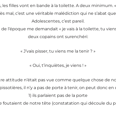
, les filles vont en bande à la toilette. A deux minimum. « 
très mal, c’est une véritable malédiction qui ne s’abat que
Adolescentes, c’est pareil.
e l’époque me demandait « je vais à la toilette, tu viens ? »
deux copains ont surenchéri:
« J’vais pisser, tu viens me la tenir ? »
« Oui, t’inquiètes, je viens ! »
re attitude n’était pas vue comme quelque chose de no
 pissotières, il n’y a pas de porte à tenir, on peut donc e
1) ils parlaient pas de la porte
 se foutaient de notre tête (constatation qui découle du po