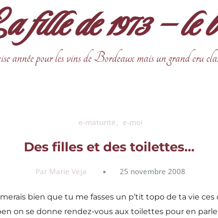
fille de 1973 – le 
ise année pour les vins de Bordeaux mais un grand cru cla
e-maturité
e-moi
Des filles et des toilettes…
Par Marie Véja
25 novembre 2008
 j’aimerais bien que tu me fasses un p’tit topo de ta vie
ben on se donne rendez-vous aux toilettes pour en parler