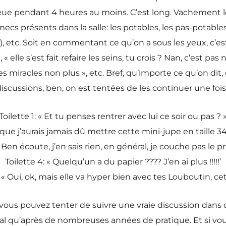
e la queue pendant 4 heures au moins. C’est long. Vacheme
ecs présents dans la salle: les potables, les pas-potable
), etc. Soit en commentant ce qu’on a sous les yeux, c’e
« elle s’est fait refaire les seins, tu crois ? Nan, c’est pas
des miracles non plus », etc. Bref, qu’importe ce qu’on 
scussions, ben, on est tentées de les continuer une fois
Toilette 1: « Et tu penses rentrer avec lui ce soir ou pas ? 
is que j’aurais jamais dû mettre cette mini-jupe en taille 34
« Ben écoute, j’en sais rien, en général, je couche pas le p
Toilette 4: « Quelqu’un a du papier ???? J’en ai plus !!!!!’
: « Oui, ok, mais elle va hyper bien avec tes Louboutin, cet
, vous pouvez tenter de suivre une vraie discussion dans
énéral qu’après de nombreuses années de pratique. Et s