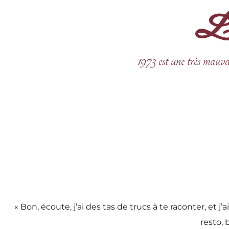
La 
Aller
au
contenu
1973 est une très mauva
« Bon, écoute, j’ai des tas de trucs à te raconter, et
resto, 