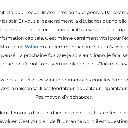
it-clé pour recueillir des infos en tous genres. Par exe
emier soir. Et vous allez gentiment la dévisager quand elle
ire qu’il allait la reconduire car il trouve qu’elle a trop
information capitale. C’est même carrément vital pour l’éq
s. Ma copine
Valou
m’a récemment raconté qu’il n’y avait 
 pensé. La prochaine fois que je sors au Mirano, je ferai s
archer (à moi la couverture glamour du Ciné-télé-revue e
scussions aux toilettes sont fondamentales pour les fem
dès la naissance. Il est fondateur, éducateur, réparateur.
Pas moyen d’y échapper.
ux femmes discuter dans des chiottes, laissez-les tranqui
évoluer. C’est du bien de l’Humanité dont il est question