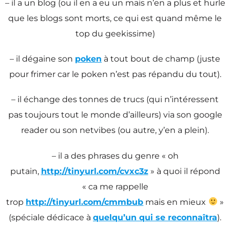
– il a un blog (ou il en a eu un mais n’en a plus et hurle
que les blogs sont morts, ce qui est quand même le
top du geekissime)
– il dégaine son
poken
à tout bout de champ (juste
pour frimer car le poken n’est pas répandu du tout).
– il échange des tonnes de trucs (qui n’intéressent
pas toujours tout le monde d’ailleurs) via son google
reader ou son netvibes (ou autre, y’en a plein).
– il a des phrases du genre « oh
putain,
http://tinyurl.com/cvxc3z
» à quoi il répond
« ca me rappelle
trop
http://tinyurl.com/cmmbub
mais en mieux
»
(spéciale dédicace à
quelqu’un qui se reconnaîtra
).