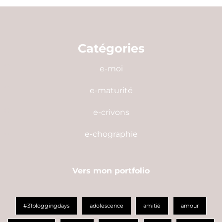
Catégories
e-moi
e-maturité
e-crivons
e-chographie
Vers mon portfolio
#31bloggingdays
adolescence
amitié
amour