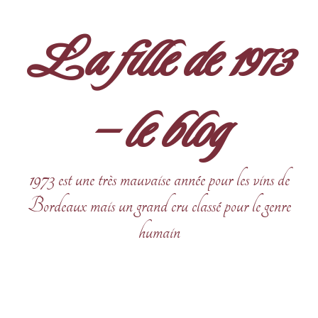
Aller
au
La fille de 1973
contenu
– le blog
1973 est une très mauvaise année pour les vins de
Bordeaux mais un grand cru classé pour le genre
humain