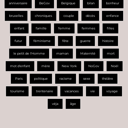
anniversaire
BeGov
Belgique
bilan
bonheur
bruxelles
chroniques
couple
décès
enfance
enfant
famille
femme
femmes
filles
futur
féminisme
fête
guerre
histoire
le petit de l'Homme
maman
Maternité
mort
mot d'enfant
mère
New York
NoGov
Noël
Paris
politique
racisme
sexe
théâtre
tourisme
trentenaire
vacances
vie
voyage
véja
âge