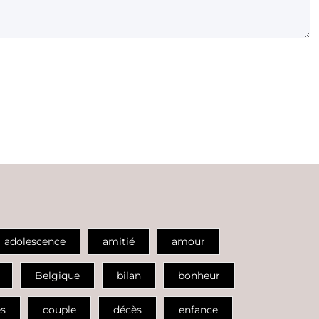
adolescence
amitié
amour
Belgique
bilan
bonheur
es
couple
décès
enfance