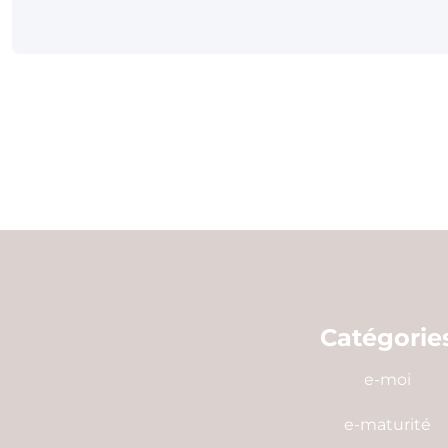
Catégorie
e-moi
e-maturité