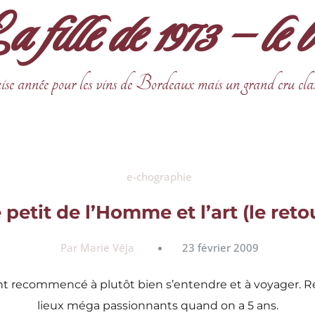
fille de 1973 – le 
ise année pour les vins de Bordeaux mais un grand cru cla
e-chographie
 petit de l’Homme et l’art (le reto
Par Marie Véja
23 février 2009
t recommencé à plutôt bien s’entendre et à voyager. Résu
lieux méga passionnants quand on a 5 ans.