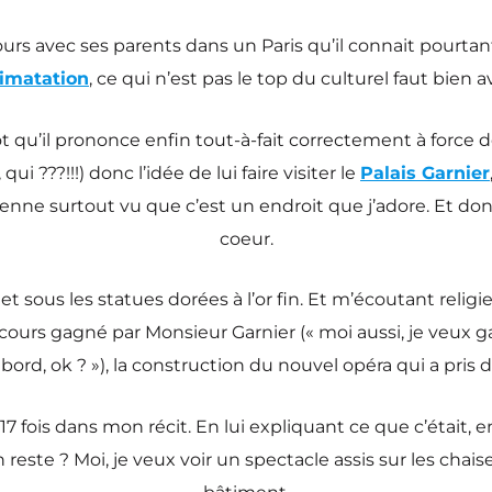
urs avec ses parents dans un Paris qu’il connait pourtant 
limatation
, ce qui n’est pas le top du culturel faut bien a
t qu’il prononce enfin tout-à-fait correctement à force 
ui ???!!!) donc l’idée de lui faire visiter le
Palais Garnier
nne surtout vu que c’est un endroit que j’adore. Et dont,
coeur.
 sous les statues dorées à l’or fin. Et m’écoutant relig
oncours gagné par Monsieur Garnier (« moi aussi, je veux 
bord, ok ? »), la construction du nouvel opéra qui a pris 
7 fois dans mon récit. En lui expliquant ce que c’était, en
n reste ? Moi, je veux voir un spectacle assis sur les chai