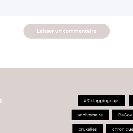
s
#31bloggingdays
anniversaire
BeGov
bruxelles
chroniqu