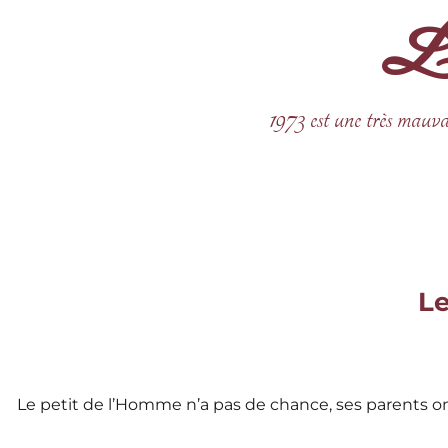
La 
Aller
au
contenu
1973 est une très mauva
Le
Le petit de l’Homme n’a pas de chance, ses parents on