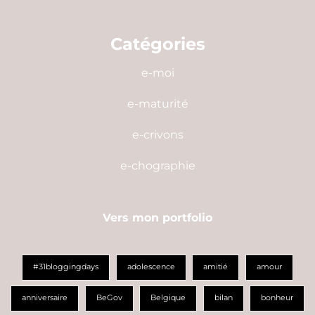
Catégories
e-moi
e-maturité
e-crivons
e-chographie
Vers mon portfolio
#31bloggingdays
adolescence
amitié
amour
anniversaire
BeGov
Belgique
bilan
bonheur