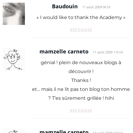
Baudouin
11 août 2009 0h19
« I would like to thank the Academy »
RÉPONDRE
mamzelle carneto
11 août 2009 11h14
génial ! plein de nouveaux blogs à
découvrir !
Thanks !
et… mais il ne lit pas ton blog ton homme
? T’es sûrement grillée ! hihi
RÉPONDRE
mamzelle carneto
11 août 2009 11h14