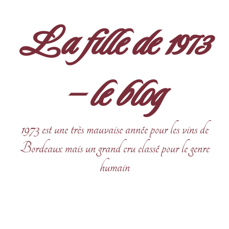
Aller
au
La fille de 1973
contenu
– le blog
1973 est une très mauvaise année pour les vins de
Bordeaux mais un grand cru classé pour le genre
humain