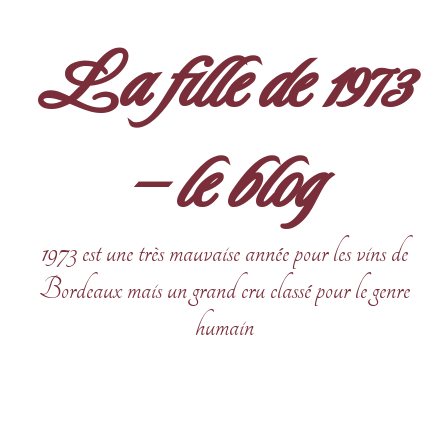
Aller
au
La fille de 1973
contenu
– le blog
1973 est une très mauvaise année pour les vins de
Bordeaux mais un grand cru classé pour le genre
humain