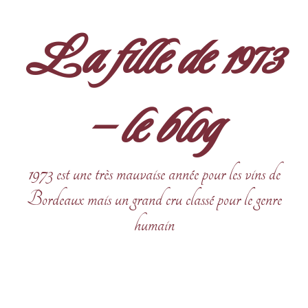
Aller
au
La fille de 1973
contenu
– le blog
1973 est une très mauvaise année pour les vins de
Bordeaux mais un grand cru classé pour le genre
humain