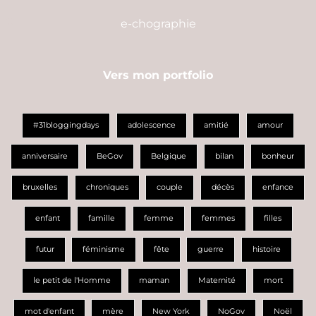
e-chographie
Vers mon portfolio
#31bloggingdays
adolescence
amitié
amour
anniversaire
BeGov
Belgique
bilan
bonheur
bruxelles
chroniques
couple
décès
enfance
enfant
famille
femme
femmes
filles
futur
féminisme
fête
guerre
histoire
le petit de l'Homme
maman
Maternité
mort
mot d'enfant
mère
New York
NoGov
Noël