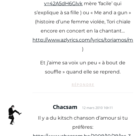
v=42A5dH6Glvk
mère ‘facile’ qui
s’explique à sa fille ) ou « Me and a gun »
(histoire d’une femme violée, Tori chiale
encore en concert en la chantant…
http://www.azlyrics.com/lyrics/toriamos/
)
Et j’aime sa voix un peu « à bout de
souffle » quand elle se reprend.
RÉPONDRE
Chacsam
12 mars 2010 16h11
Il y a du kitsch chanson d’amour si tu
préfères: