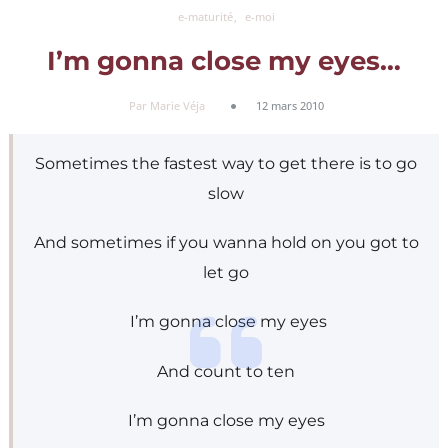
e-maturité
e-moi
I’m gonna close my eyes…
Par Marie Véja
12 mars 2010
Sometimes the fastest way to get there is to go
slow
And sometimes if you wanna hold on you got to
let go
I’m gonna close my eyes
And count to ten
I’m gonna close my eyes