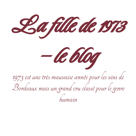
Aller
au
La fille de 1973
contenu
– le blog
1973 est une très mauvaise année pour les vins de
Bordeaux mais un grand cru classé pour le genre
humain