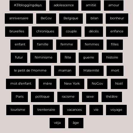
#31bloggingdays
adolescence
amitié
amour
anniversaire
BeGov
Belgique
bilan
bonheur
bruxelles
chroniques
couple
décès
enfance
enfant
famille
femme
femmes
filles
futur
féminisme
fête
guerre
histoire
le petit de l'Homme
maman
Maternité
mort
mot d'enfant
mère
New York
NoGov
Noël
Paris
politique
racisme
sexe
théâtre
tourisme
trentenaire
vacances
vie
voyage
véja
âge