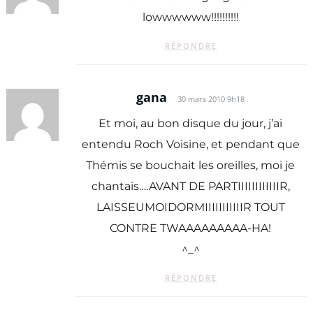
lowwwwww!!!!!!!!!!
RÉPONDRE
gana
30 mars 2010 9h18
Et moi, au bon disque du jour, j’ai
entendu Roch Voisine, et pendant que
Thémis se bouchait les oreilles, moi je
chantais….AVANT DE PARTIIIIIIIIIIIIR,
LAISSEUMOIDORMIIIIIIIIIIIR TOUT
CONTRE TWAAAAAAAAA-HA!
^_^
RÉPONDRE