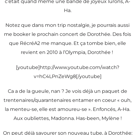
c’était quand même une bande de joyeux lurons, A-
Ha.
Notez que dans mon trip nostalgie, je pourrais aussi
me booker le prochain concert de Dorothée. Des fois
que RécréA2 me manque. Et ça tombe bien, elle
revient en 2010 à l’Olympia, Dorothée !
[youtube]http://www.youtube.com/watch?
v=hC4LPnZeWg8[/youtube]
Ca a de la gueule, nan ? Je vois déjà un paquet de
trentenaires/quarantenaires entamer en coeur « ouh,
la menteu-se, elle est amoureu-se ». Enfoncés, A-Ha.
Aux oubliettes, Madonna. Has-been, Mylène !
On peut déjà savourer son nouveau tube, à Dorothée: