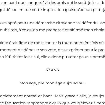
un parti quelconque. J’ai des amis qui le sont, je les adm
ui découlent de cette implication (puisqu’aucun parti, j
rs opté pour une démarche citoyenne : ai défendu l’obli
souhaitais, à ce qu’on me proposait et affirmé mon choix da
ère était fière de me raconter la toute première fois où
 au moment de déposer son vote, de s’exprimer pour la premi
en 1911, faites le calcul, elle a donc pu voter pour la premi
37 ANS.
Mon âge, pile mon âge aujourd’hui.
tement normal et banal. Mais, grâce à elle, j’ai toujours p
e l’éducation : apprendre à ceux que vous élevez à penser