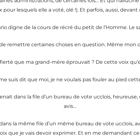
taines administrations, de certaines lois… Et qui halluci
x pour lesquels elle a voté, olé !). Et parfois, aussi, deva
rio digne de la cours de récré du petit de l’Homme. Le sa
 de remettre certaines choses en question. Même mon dro
tte fierté que ma grand-mère éprouvait ? De cette voix qu
e suis dit que moi, je ne voulais pas fouler au pied cette 
enait dans la file d’un bureau de vote ucclois, heureuse
avis…
rai dans la même file d’un même bureau de vote ucclois,
 que je vais devoir exprimer. Et en me demandant ce que 