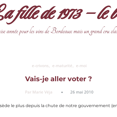
fille de 1973 – le 
ise année pour les vins de Bordeaux mais un grand cru cla
e-crivons
e-maturité
e-moi
Vais-je aller voter ?
Par Marie Véja
26 mai 2010
bsède le plus depuis la chute de notre gouvernement (enf