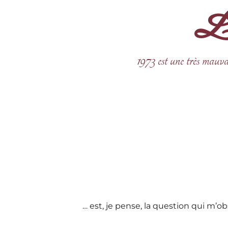
La 
Aller
au
contenu
1973 est une très mauva
… est, je pense, la question qui m’o