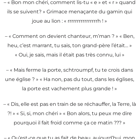
– « Bon mon chéri, comment lis-tu « e » et « r » quand
ils se suivent? » Grimace menaçante du gamin qui
joue au lion : « rrrrrrrrrrrrrrrrh ! »
– « Comment on devient chanteur, m’man ? » « Ben,
heu, c’est marrant, tu sais, ton grand-père l’était… »
« Oui, je sais, mais il était pas très connu, lui »
– « Mais ferme la porte, schtroumpf, tu te crois dans
une église ? » « Ha non, pas du tout, dans les églises,
la porte est vachement plus grande ! »
– « Dis, elle est pas en train de se réchauffer, la Terre, là
?! » « Si, si, mon chéri » « Bon alors, tu peux me dire
pourquoi il fait froid comme ça ce matin ??? »
– « Qu’est-ce que tu as fait de beau, aujourd’hui, mon