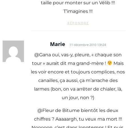
taille pour monter sur un Vélib !!!
T’imagines !!!
RÉPONDRE
Marie
11 décembre 2010 13h24
@Gana oui, vas-y, pleure, « chaque son
tour » aurait dit ma grand-mère !
Mais
les voir encore et toujours complices, nos
canailles, ça aussi, ça m’arrache des
larmes (bon, on va arrêter de chialer, là,
un jour, non ?)
@Fleur de Bitume bientôt les deux
chiffres ? Aaaaargh, tu veux ma mort !!!
Nooooon, c’est dans longtemps ! Et puis,