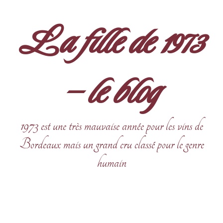
Aller
au
La fille de 1973
contenu
– le blog
1973 est une très mauvaise année pour les vins de
Bordeaux mais un grand cru classé pour le genre
humain