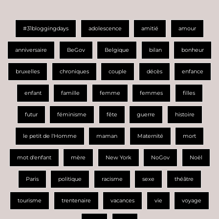
#31bloggingdays
adolescence
amitié
amour
anniversaire
BeGov
Belgique
bilan
bonheur
bruxelles
chroniques
couple
décès
enfance
enfant
famille
femme
femmes
filles
futur
féminisme
fête
guerre
histoire
le petit de l'Homme
maman
Maternité
mort
mot d'enfant
mère
New York
NoGov
Noël
Paris
politique
racisme
sexe
théâtre
tourisme
trentenaire
vacances
vie
voyage