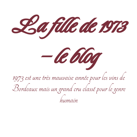
Aller
au
La fille de 1973
contenu
– le blog
1973 est une très mauvaise année pour les vins de
Bordeaux mais un grand cru classé pour le genre
humain