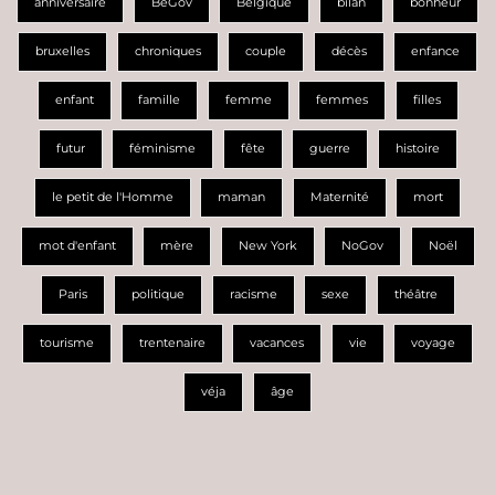
anniversaire
BeGov
Belgique
bilan
bonheur
bruxelles
chroniques
couple
décès
enfance
enfant
famille
femme
femmes
filles
futur
féminisme
fête
guerre
histoire
le petit de l'Homme
maman
Maternité
mort
mot d'enfant
mère
New York
NoGov
Noël
Paris
politique
racisme
sexe
théâtre
tourisme
trentenaire
vacances
vie
voyage
véja
âge