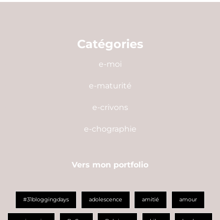
Catégories
e-moi
e-maturité
e-crivons
e-chographie
Vers mon portfolio
#31bloggingdays
adolescence
amitié
amour