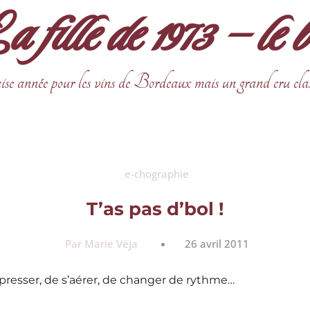
fille de 1973 – le 
ise année pour les vins de Bordeaux mais un grand cru cla
e-chographie
T’as pas d’bol !
Par Marie Véja
26 avril 2011
resser, de s’aérer, de changer de rythme…