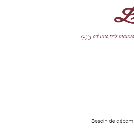
La 
Aller
au
contenu
1973 est une très mauva
Besoin de décomp