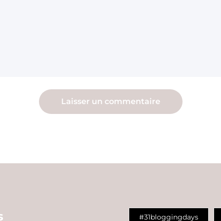
s
#31bloggingdays