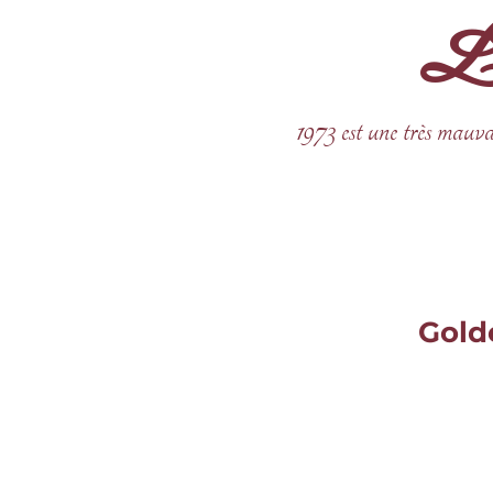
La 
Aller
au
contenu
1973 est une très mauva
Golde