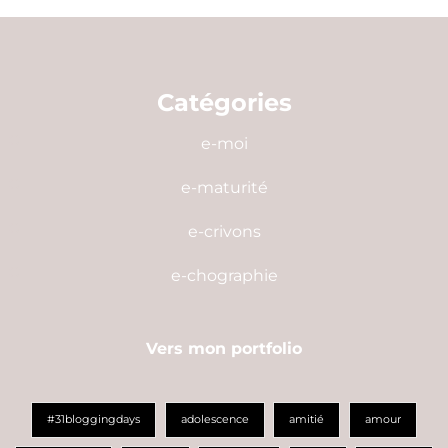
Catégories
e-moi
e-maturité
e-crivons
e-chographie
Vers mon portfolio
#31bloggingdays
adolescence
amitié
amour