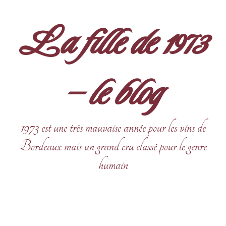
Aller
au
La fille de 1973
contenu
– le blog
1973 est une très mauvaise année pour les vins de
Bordeaux mais un grand cru classé pour le genre
humain