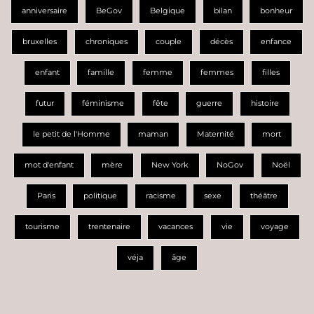
anniversaire
BeGov
Belgique
bilan
bonheur
bruxelles
chroniques
couple
décès
enfance
enfant
famille
femme
femmes
filles
futur
féminisme
fête
guerre
histoire
le petit de l'Homme
maman
Maternité
mort
mot d'enfant
mère
New York
NoGov
Noël
Paris
politique
racisme
sexe
théâtre
tourisme
trentenaire
vacances
vie
voyage
véja
âge