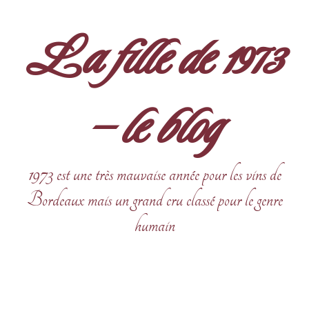
Aller
au
La fille de 1973
contenu
– le blog
1973 est une très mauvaise année pour les vins de
Bordeaux mais un grand cru classé pour le genre
humain