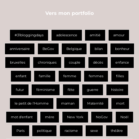
Vers mon portfolio
#31bloggingdays
adolescence
amitié
amour
anniversaire
BeGov
Belgique
bilan
bonheur
bruxelles
chroniques
couple
décès
enfance
enfant
famille
femme
femmes
filles
futur
féminisme
fête
guerre
histoire
le petit de l'Homme
maman
Maternité
mort
mot d'enfant
mère
New York
NoGov
Noël
Paris
politique
racisme
sexe
théâtre