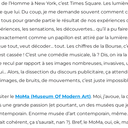
it de l’Homme à New York, c’est Times Square. Les lumières,
 que lui. Du coup, je me demande souvent comment cette v
 tous pour grande partie le résultat de nos expérienc
ériences, les sensations, les découvertes… qu’il a pu faire 
e, exactement comme un papillon est attiré par la lumière
que tout, veut décoder… tout. Les chiffres de la Bourse, c’
st cassée ! C’est une comédie musicale, là ? Dis, on ira la 
e de recul par rapport à ses images nombreuses, invasives,
lors, la dissection du discours publicitaire, ça attendr
’images, de bruits, de mouvements, c’est juste impossibl
siter le
MoMa (Museum Of Modern Art)
. Moi, j’avoue, la
une grande passion (et pourtant, un des musées que je
ntemporain. Enorme musée d’art contemporain, même. Ou
it cohérent, ça s’saurait, nan ?). Bref, le MoMa, oui, ok, ma