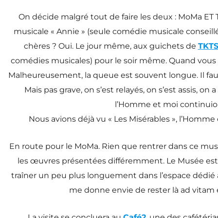
On décide malgré tout de faire les deux : MoMa ET
musicale « Annie » (seule comédie musicale conseillé
chères ? Oui. Le jour même, aux guichets de
TKT
comédies musicales) pour le soir même. Quand vous s
Malheureusement, la queue est souvent longue. Il faut
Mais pas grave, on s’est relayés, on s’est assis
l’Homme et moi continuions
Nous avions déjà vu « Les Misérables », l’Homme 
En route pour le MoMa. Rien que rentrer dans ce musée 
les œuvres présentées différemment. Le Musée est éno
traîner un peu plus longuement dans l’espace dédié au
me donne envie de rester là ad vitam 
La visite se concluera au
Café2
, une des cafétéri