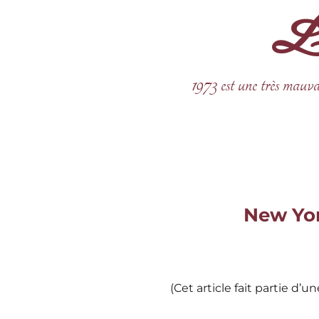
La 
Aller
au
contenu
1973 est une très mauva
New York
(Cet article fait partie d’