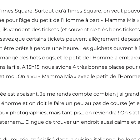
 Times Square. Surtout qu’à Times Square, on veut pouvo
e pour l’âge du petit de l’Homme à part « Mamma Mia » qu
S
, ils vendent des tickets (et souvent de très bons ticket
avez que certains tickets peuvent allègrement dépasser 
 être prêts à perdre une heure. Les guichets ouvrent à 1
, on a mangé des hots dogs, et le petit de l’Homme a e
 la file. A 15h15, nous avions 4 très bonnes places pour 
et moi. On a vu « Mamma Mia » avec le petit de l’Homme. O
est apaisant. Je me rends compte combien j’ai grandi (et
rme et on doit le faire un peu au pas de course (et enco
x photographies, mais tant pis… on reviendra ! On s’att
eternam… Dingue de trouver un endroit aussi calme et ap
as du musée, spécialisé dans la cuisine italienne, belle