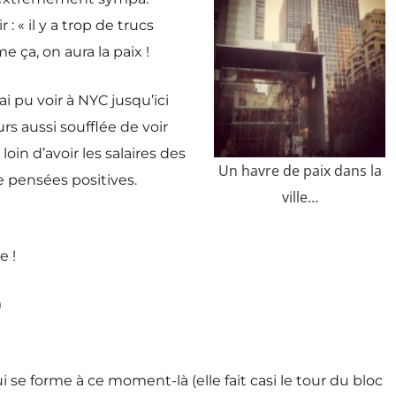
 « il y a trop de trucs
e ça, on aura la paix !
’ai pu voir à NYC jusqu’ici
rs aussi soufflée de voir
oin d’avoir les salaires des
Un havre de paix dans la
de pensées positives.
ville…
e !
)
i se forme à ce moment-là (elle fait casi le tour du bloc