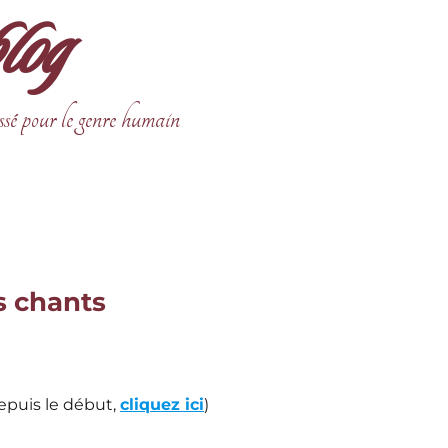
blog
ssé pour le genre humain
es chants
depuis le début,
cliquez ici
)