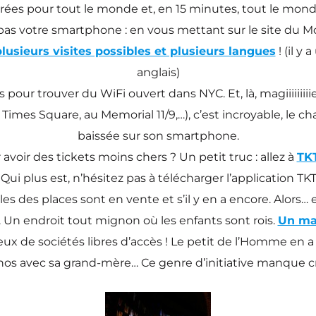
entrées pour tout le monde et, en 15 minutes, tout le monde 
z pas votre smartphone : en vous mettant sur le site du M
 plusieurs visites possibles et plusieurs langues
! (il y
anglais)
is pour trouver du WiFi ouvert dans NYC. Et, là, magiiiiiiii
 Times Square, au Memorial 11/9,…), c’est incroyable, le 
baissée sur son smartphone.
avoir des tickets moins chers ? Un petit truc : allez à
TKT
ui plus est, n’hésitez pas à télécharger l’application TK
s des places sont en vente et s’il y en a encore. Alors… ell
. Un endroit tout mignon où les enfants sont rois.
Un ma
 jeux de sociétés libres d’accès ! Le petit de l’Homme en 
nos avec sa grand-mère… Ce genre d’initiative manque cr