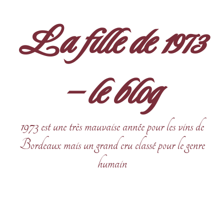
Aller
au
La fille de 1973
contenu
– le blog
1973 est une très mauvaise année pour les vins de
Bordeaux mais un grand cru classé pour le genre
humain