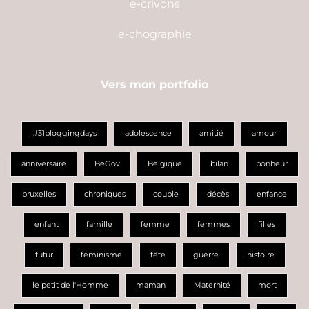
e-crivons
e-chographie
Vers mon portfolio
#31bloggingdays
adolescence
amitié
amour
anniversaire
BeGov
Belgique
bilan
bonheur
bruxelles
chroniques
couple
décès
enfance
enfant
famille
femme
femmes
filles
futur
féminisme
fête
guerre
histoire
le petit de l'Homme
maman
Maternité
mort