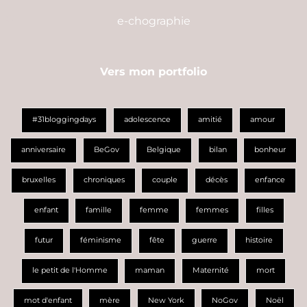
e-chographie
Vers mon portfolio
#31bloggingdays
adolescence
amitié
amour
anniversaire
BeGov
Belgique
bilan
bonheur
bruxelles
chroniques
couple
décès
enfance
enfant
famille
femme
femmes
filles
futur
féminisme
fête
guerre
histoire
le petit de l'Homme
maman
Maternité
mort
mot d'enfant
mère
New York
NoGov
Noël