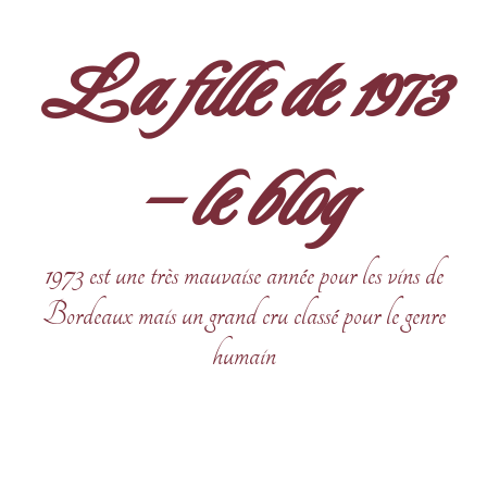
Aller
au
La fille de 1973
contenu
– le blog
1973 est une très mauvaise année pour les vins de
Bordeaux mais un grand cru classé pour le genre
humain