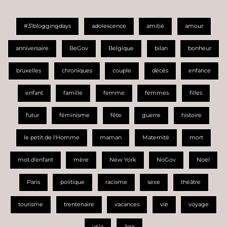
#31bloggingdays
adolescence
amitié
amour
anniversaire
BeGov
Belgique
bilan
bonheur
bruxelles
chroniques
couple
décès
enfance
enfant
famille
femme
femmes
filles
futur
féminisme
fête
guerre
histoire
le petit de l'Homme
maman
Maternité
mort
mot d'enfant
mère
New York
NoGov
Noël
Paris
politique
racisme
sexe
théâtre
tourisme
trentenaire
vacances
vie
voyage
véja
âge