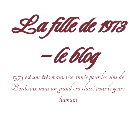
Aller
au
La fille de 1973
contenu
– le blog
1973 est une très mauvaise année pour les vins de
Bordeaux mais un grand cru classé pour le genre
humain