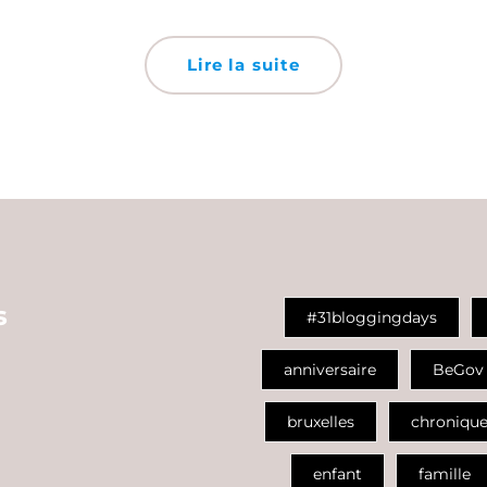
Lire la suite
s
#31bloggingdays
anniversaire
BeGov
bruxelles
chroniqu
enfant
famille