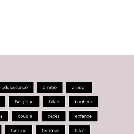
adolescence
amitié
amour
Belgique
bilan
bonheur
es
couple
décès
enfance
femme
femmes
filles