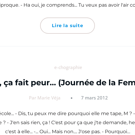
proque. - Ha oui, je comprends... Tu veux pas avoir l'air co
Lire la suite
e-chographie
ça fait peur… (Journée de la Fem
Par Marie Véja
7 mars 2012
ole... - Dis, tu peux me dire pourquoi elle me tape, M ? -
e ? - J'en sais rien, ça ! C'est pour ça que j'te demande, 
c'est à elle... -... Oui... Mais non.... J'ose pas. - Pourquoi…