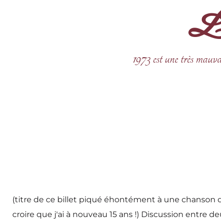
La 
Aller
au
contenu
1973 est une très mauva
(titre de ce billet piqué éhontément à une chanson de 
croire que j'ai à nouveau 15 ans !) Discussion entre deux